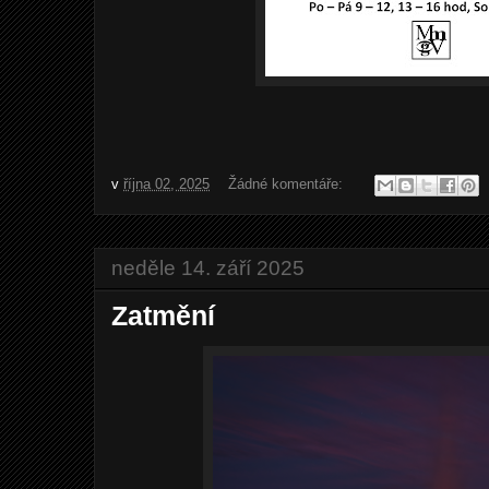
v
října 02, 2025
Žádné komentáře:
neděle 14. září 2025
Zatmění