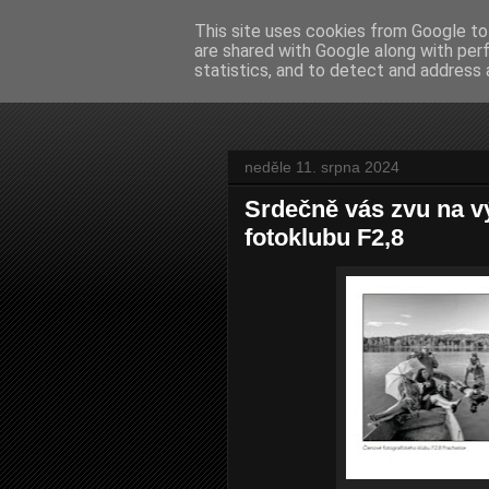
This site uses cookies from Google to 
are shared with Google along with per
Jiří Bžoch 
statistics, and to detect and address 
neděle 11. srpna 2024
Srdečně vás zvu na v
fotoklubu F2,8