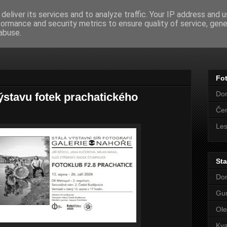
deliver its services and to analyze traffic. Your IP address and 
formance and security metrics to ensure quality of service, gen
- FOTOGRAFIE
abuse.
Fot
Do
ýstavu fotek prachatického
Če
Le
Sta
Do
Gu
Ole
Kya