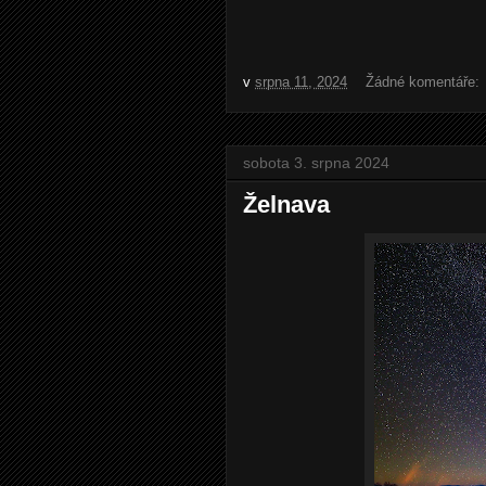
v
srpna 11, 2024
Žádné komentáře:
sobota 3. srpna 2024
Želnava