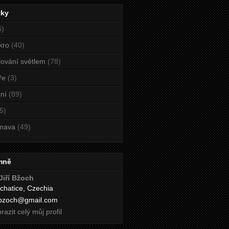
tky
6)
kro
(40)
ování světlem
(78)
ře
(3)
ní
(89)
5)
mava
(49)
mně
Jiří Bžoch
chatice, Czechia
i.bzoch@gmail.com
razit celý můj profil