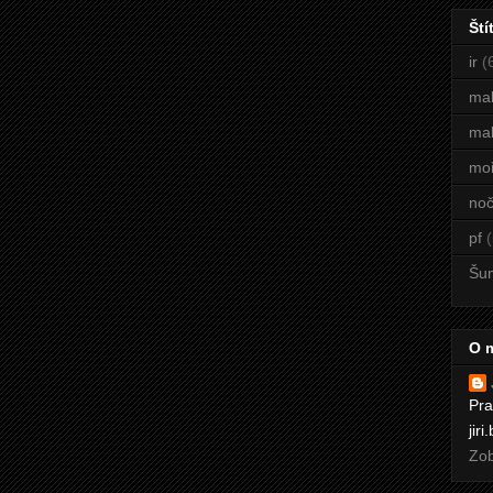
Ští
ir
(
ma
mal
mo
noč
pf
(
Šu
O 
Pra
jir
Zob