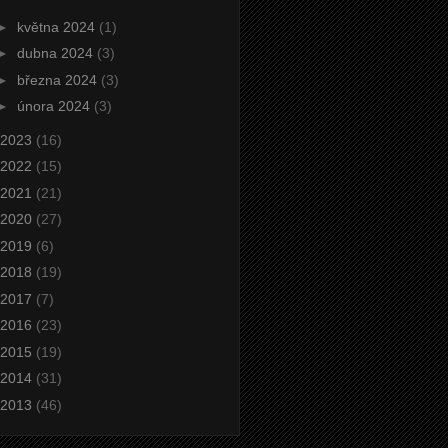
►
května 2024
(1)
►
dubna 2024
(3)
►
března 2024
(3)
►
února 2024
(3)
2023
(16)
2022
(15)
2021
(21)
2020
(27)
2019
(6)
2018
(19)
2017
(7)
2016
(23)
2015
(19)
2014
(31)
2013
(46)