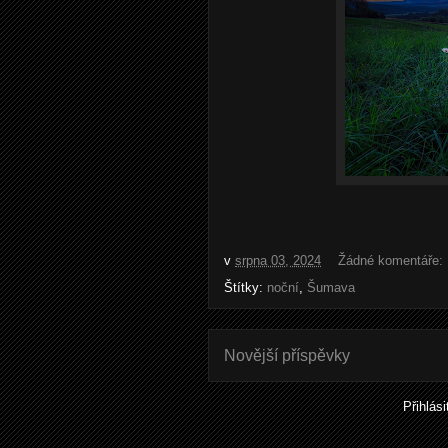
v
srpna 03, 2024
Žádné komentáře:
Štítky:
noční
,
Šumava
Novější příspěvky
Přihlás