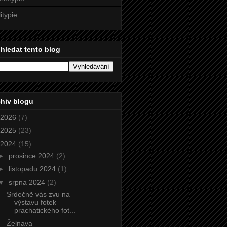
litypie
hledat tento blog
hiv blogu
2026
(7)
2025
(23)
2024
(15)
►
prosince 2024
(2)
►
listopadu 2024
(1)
▼
srpna 2024
(2)
Srdečně vás zvu na
výstavu fotek
prachatického fot...
Želnava