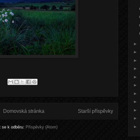
►
►
►
►
►
►
►
►
►
Domovská stránka
Starší příspěvky
►
►
it se k odběru:
Příspěvky (Atom)