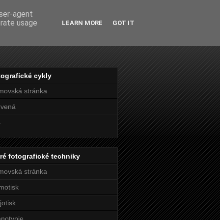
user-agent
erate usage
LEARN MORE
GOT IT
ografické cykly
movská stránka
rvená
s
ré fotografické techniky
movská stránka
motisk
jotisk
notypie