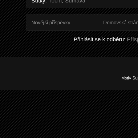
Štítky:
noční
,
Šumava
Novější příspěvky
Domovská strá
Přihlásit se k odběru:
Přís
Motiv Su