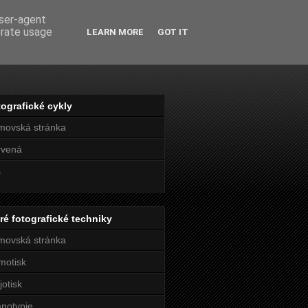
user-agent
erate usage
LEARN MORE
GOT IT
ografické cykly
movská stránka
rvená
s
ré fotografické techniky
movská stránka
motisk
jotisk
notypie