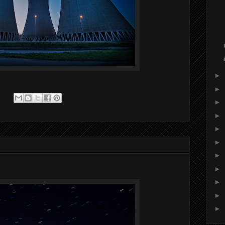
►
►
:
►
►
►
►
►
►
►
►
►