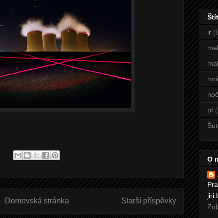
Ští
ir
(
ma
mal
mo
noč
pf
(
Šu
:
O 
Pra
jir
Domovská stránka
Starší příspěvky
Zob