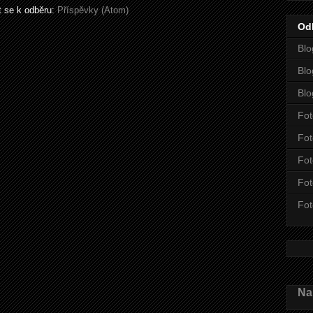
it se k odběru:
Příspěvky (Atom)
Od
Blo
Blo
Blo
Fot
Fot
Fot
Fot
Fot
Nah