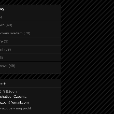
tky
6)
kro
(40)
ování světlem
(78)
ře
(3)
ní
(89)
5)
mava
(49)
mně
Jiří Bžoch
chatice, Czechia
i.bzoch@gmail.com
razit celý můj profil