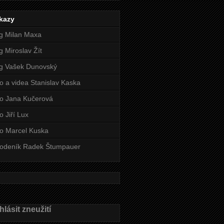
kazy
g Milan Maxa
g Miroslav Žít
g Vašek Dunovský
o a videa Stanislav Kaska
o Jana Kučerová
o Jiří Lux
o Marcel Kuska
odeník Radek Štumpauer
lásit zneužití