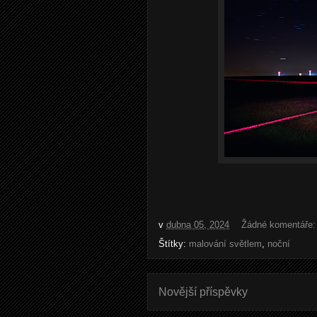
v
dubna 05, 2024
Žádné komentáře
Štítky:
malování světlem
,
noční
Novější příspěvky