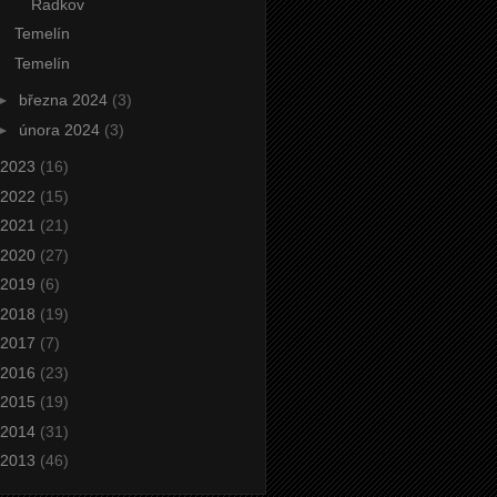
Radkov
Temelín
Temelín
►
března 2024
(3)
►
února 2024
(3)
2023
(16)
2022
(15)
2021
(21)
2020
(27)
2019
(6)
2018
(19)
2017
(7)
2016
(23)
2015
(19)
2014
(31)
2013
(46)