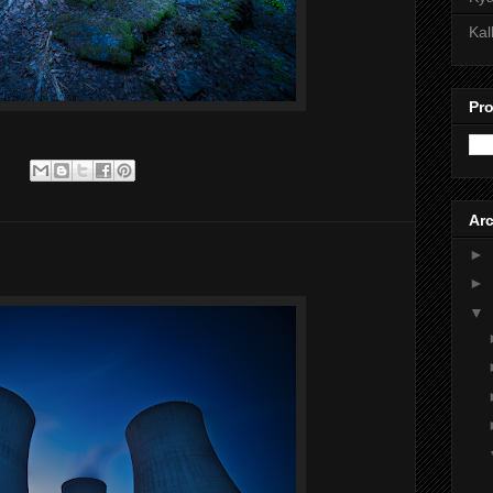
Kal
Pro
:
Arc
►
►
▼