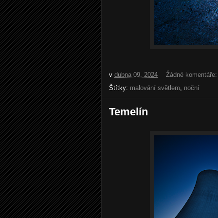
v
dubna 09, 2024
Žádné komentáře
Štítky:
malování světlem
,
noční
Temelín