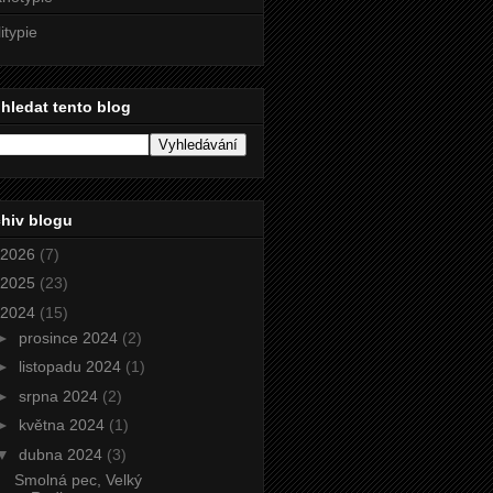
litypie
hledat tento blog
hiv blogu
2026
(7)
2025
(23)
2024
(15)
►
prosince 2024
(2)
►
listopadu 2024
(1)
►
srpna 2024
(2)
►
května 2024
(1)
▼
dubna 2024
(3)
Smolná pec, Velký