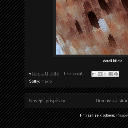
detail křídla
v
března 11, 2016
1 komentář:
Štítky:
makro
Novější příspěvky
Domovská strá
Přihlásit se k odběru:
Příspě