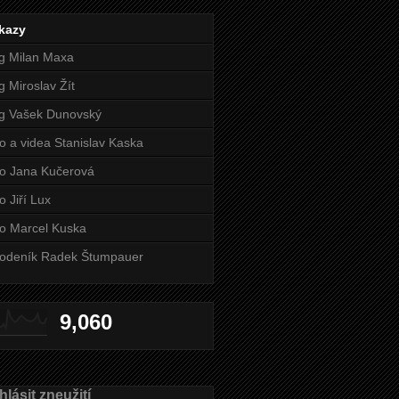
kazy
g Milan Maxa
g Miroslav Žít
g Vašek Dunovský
o a videa Stanislav Kaska
o Jana Kučerová
o Jiří Lux
o Marcel Kuska
odeník Radek Štumpauer
9,060
lásit zneužití