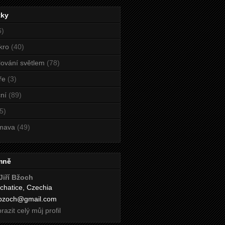
tky
6)
kro
(40)
ování světlem
(78)
ře
(3)
ní
(89)
5)
mava
(49)
mně
Jiří Bžoch
chatice, Czechia
i.bzoch@gmail.com
razit celý můj profil