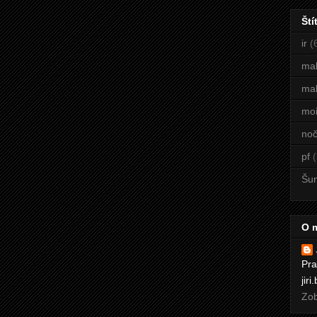
Ští
ir
(
ma
mal
mo
noč
pf
(
Šu
O 
Pra
jir
Zob