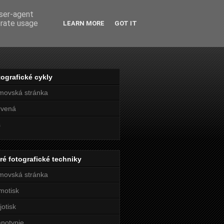
user-agent
erate usage
LEARN MORE
GOT IT
ografické cykly
movská stránka
rvená
s
ré fotografické techniky
movská stránka
motisk
jotisk
notypie