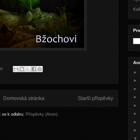
Kal
Pro
Arc
ře:
►
►
►
►
Domovská stránka
Starší příspěvky
►
►
it se k odběru:
Příspěvky (Atom)
►
►
▼