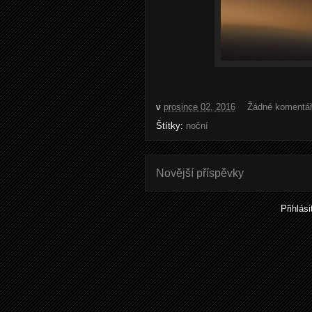
v
prosince 02, 2016
Žádné komentá
Štítky:
noční
Novější příspěvky
Přihlás