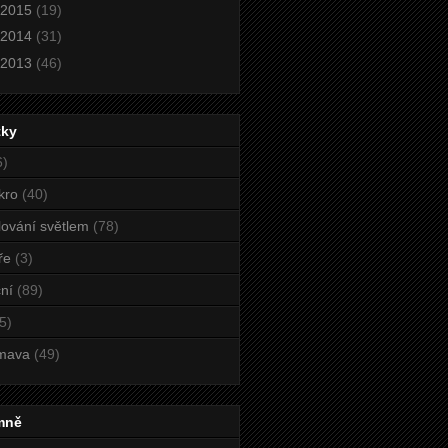
2015
(19)
2014
(31)
2013
(46)
tky
6)
kro
(40)
ování světlem
(78)
ře
(3)
ní
(89)
5)
mava
(49)
mně