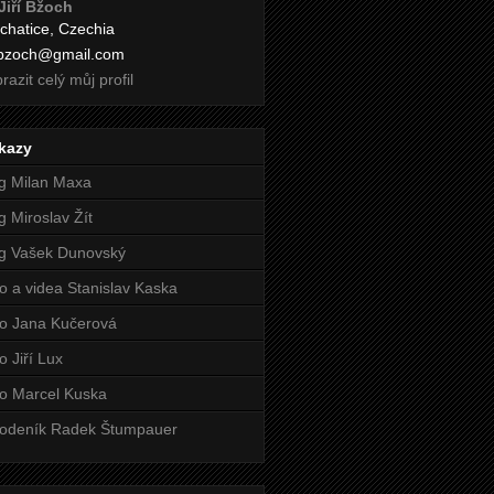
Jiří Bžoch
chatice, Czechia
i.bzoch@gmail.com
razit celý můj profil
kazy
g Milan Maxa
g Miroslav Žít
g Vašek Dunovský
o a videa Stanislav Kaska
o Jana Kučerová
o Jiří Lux
o Marcel Kuska
odeník Radek Štumpauer