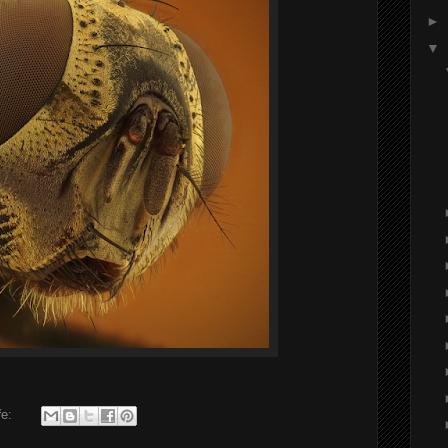
►
▼
ře: