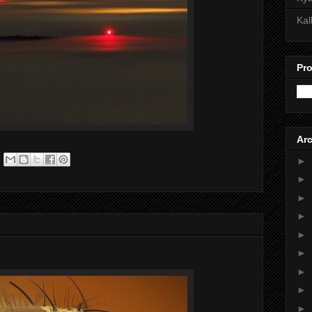
Kal
Pro
Arc
►
►
►
►
►
►
►
►
►