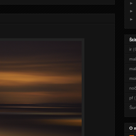
►
►
►
Ští
ir
(
ma
mal
mo
noč
pf
(
Šu
O 