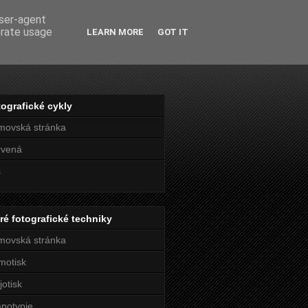
user-agent
erate usage
LEARN MORE
GOT IT
ografické cykly
movská stránka
rvená
s
ré fotografické techniky
movská stránka
motisk
jotisk
notypie