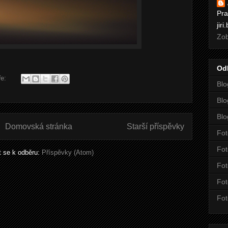
Pra
jir
Zob
Od
ře:
Blo
Blo
Blo
Domovská stránka
Starší příspěvky
Fot
Fot
it se k odběru:
Příspěvky (Atom)
Fot
Fot
Fot