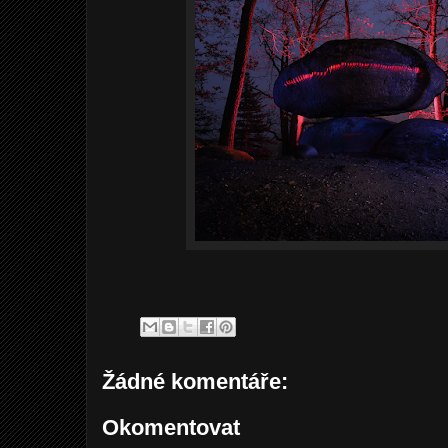
Žádné komentáře:
Okomentovat