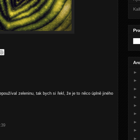
Kal
Pro
Arc
►
►
►
používal zeleninu, tak bych si řekl, že je to něco úplně jiného
►
►
►
►
:39
►
►