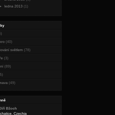
►
ledna 2013
(1)
tky
6)
kro
(40)
ování světlem
(78)
ře
(3)
ní
(89)
5)
mava
(49)
mně
Jiří Bžoch
chatice, Czechia