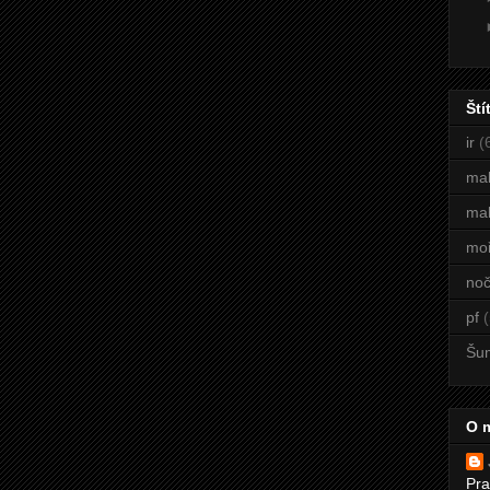
Ští
ir
(
ma
mal
mo
noč
pf
(
Šu
O 
Pra