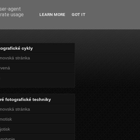
user-agent
erate usage
LEARN MORE
GOT IT
ografické cykly
movská stránka
rvená
s
ré fotografické techniky
movská stránka
motisk
jotisk
notypie