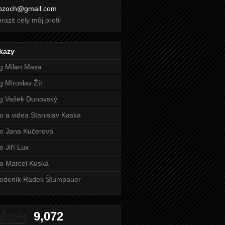
i.bzoch@gmail.com
razit celý můj profil
kazy
g Milan Maxa
g Miroslav Žít
g Vašek Dunovský
o a videa Stanislav Kaska
o Jana Kučerová
o Jiří Lux
o Marcel Kuska
odeník Radek Štumpauer
9,072