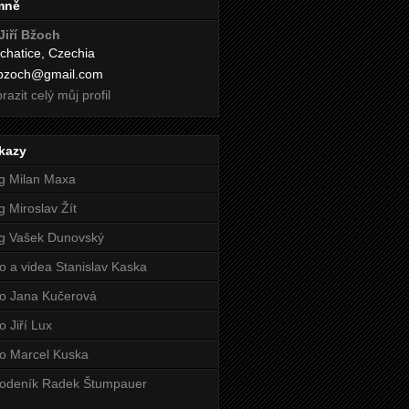
mně
Jiří Bžoch
chatice, Czechia
i.bzoch@gmail.com
razit celý můj profil
kazy
g Milan Maxa
g Miroslav Žít
g Vašek Dunovský
o a videa Stanislav Kaska
o Jana Kučerová
o Jiří Lux
o Marcel Kuska
odeník Radek Štumpauer