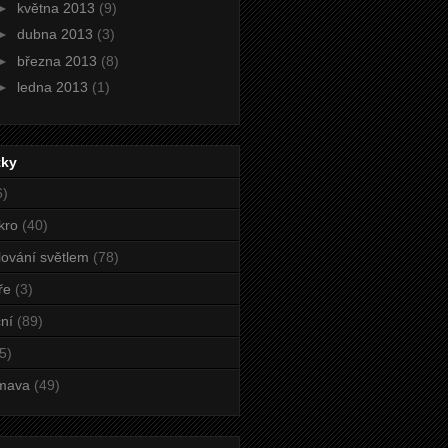
►
května 2013
(9)
►
dubna 2013
(3)
►
března 2013
(8)
►
ledna 2013
(1)
tky
6)
kro
(40)
ování světlem
(78)
ře
(3)
ní
(89)
5)
mava
(49)