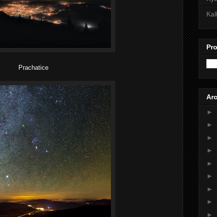
Kal
Pro
Prachatice
Arc
►
►
►
►
►
►
►
►
►