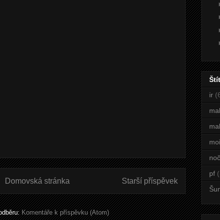
Ští
ir
(
ma
mal
mo
noč
pf
(
Domovská stránka
Starší příspěvek
Šu
 odběru:
Komentáře k příspěvku (Atom)