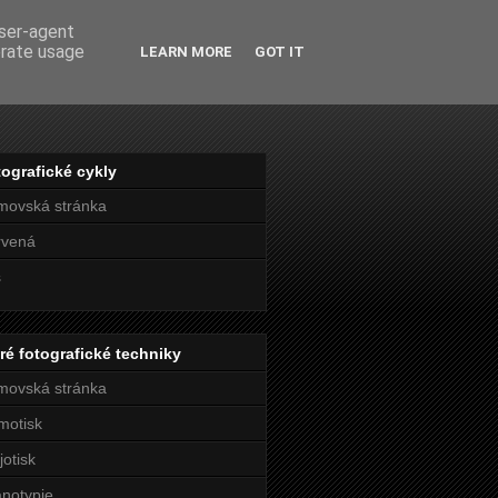
user-agent
erate usage
LEARN MORE
GOT IT
ografické cykly
movská stránka
rvená
s
ré fotografické techniky
movská stránka
motisk
jotisk
notypie