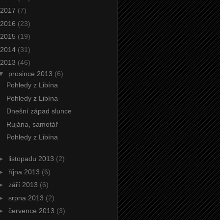
2017
(7)
2016
(23)
2015
(19)
2014
(31)
2013
(46)
▼
prosince 2013
(6)
Pohledy z Libína
Pohledy z Libína
Dnešní západ slunce
Rujána, samotář
Pohledy z Libína
►
listopadu 2013
(2)
►
října 2013
(6)
►
září 2013
(6)
►
srpna 2013
(2)
►
července 2013
(3)