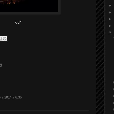
►
►
►
Kleť
►
▼
23
ora 2014 v 6:36