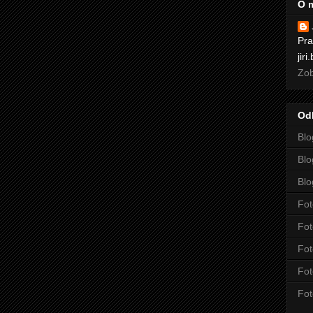
O 
Pra
jir
Zob
Od
Blo
Blo
Blo
Fot
Fot
Fot
Fot
Fot