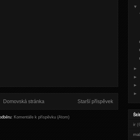
▼
►
►
►
►
Domovská stránka
Starší příspěvek
Ští
 odběru:
Komentáře k příspěvku (Atom)
ir
(
ma