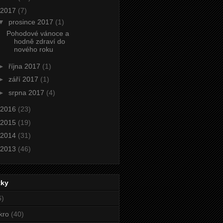
2017
(7)
▼
prosince 2017
(1)
Pohodové vánoce a
hodně zdraví do
nového roku
►
října 2017
(1)
►
září 2017
(1)
►
srpna 2017
(4)
2016
(23)
2015
(19)
2014
(31)
2013
(46)
tky
6)
kro
(40)