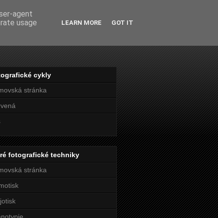
user-agent
erate usage
LEARN MORE
GOT IT
ografické cykly
movská stránka
rvená
s
ré fotografické techniky
movská stránka
motisk
jotisk
notypie