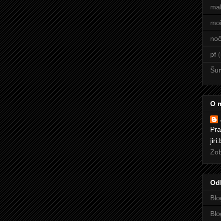
mal
mo
noč
pf
(
Šu
O 
Pra
jir
Zob
Od
Blo
Blo