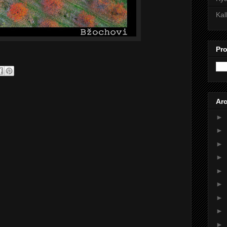
Kal
Pro
Arc
►
►
►
►
►
►
►
►
►