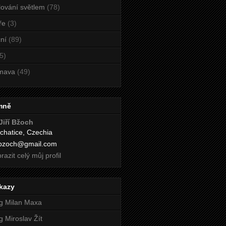
ování světlem
(78)
ře
(3)
ní
(89)
5)
mava
(49)
mně
Jiří Bžoch
chatice, Czechia
i.bzoch@gmail.com
razit celý můj profil
kazy
g Milan Maxa
g Miroslav Žít