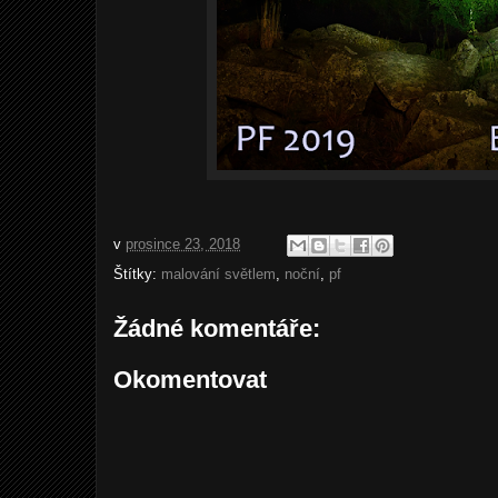
v
prosince 23, 2018
Štítky:
malování světlem
,
noční
,
pf
Žádné komentáře:
Okomentovat