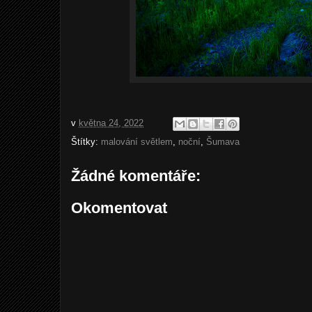
v
května 24, 2022
Štítky:
malování světlem
,
noční
,
Šumava
Žádné komentáře:
Okomentovat