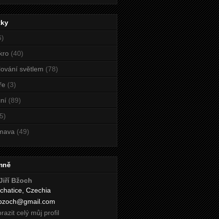
tky
6)
kro
(40)
ování světlem
(78)
ře
(3)
ní
(89)
5)
mava
(49)
mně
Jiří Bžoch
chatice, Czechia
i.bzoch@gmail.com
razit celý můj profil