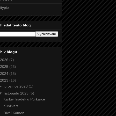
litypie
hledat tento blog
hiv blogu
2026
(7)
2025
(23)
2024
(15)
2023
(16)
►
prosince 2023
(1)
▼
listopadu 2023
(5)
Karlův hrádek u Purkarce
Kunžvart
Dívčí Kámen