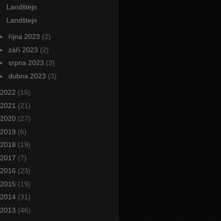
Landštejn
Landštejn
►
října 2023
(2)
►
září 2023
(2)
►
srpna 2023
(3)
►
dubna 2023
(3)
2022
(15)
2021
(21)
2020
(27)
2019
(6)
2018
(19)
2017
(7)
2016
(23)
2015
(19)
2014
(31)
2013
(46)