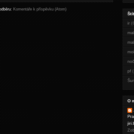
 odběru:
Komentáře k příspěvku (Atom)
Ští
ir
(
ma
mal
mo
noč
pf
(
Šu
O 
Pra
jir
Zob