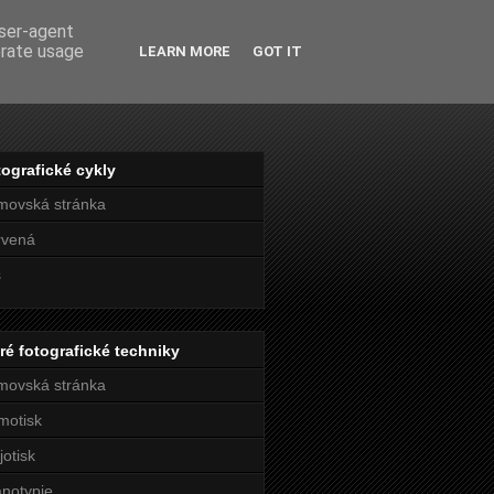
user-agent
erate usage
LEARN MORE
GOT IT
ografické cykly
movská stránka
rvená
s
ré fotografické techniky
movská stránka
motisk
jotisk
notypie