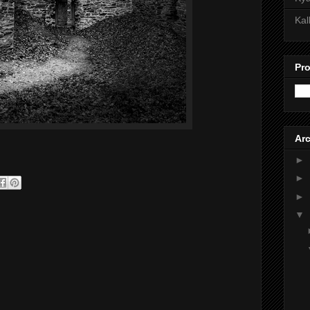
Kal
Pro
Arc
►
►
►
▼