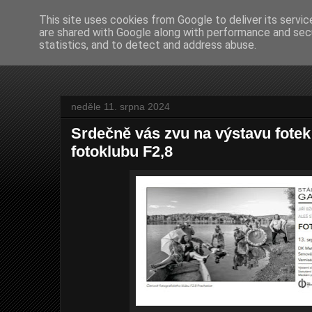
This site uses cookies from Google to deliver its servic
are shared with Google along with performance and secu
Jiří Bžoch - FOTO
statistics, and to detect and address abuse.
neděle 11. srpna 2024
Srdečně vás zvu na výstavu fotek
fotoklubu F2,8