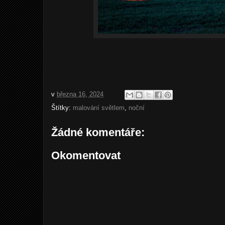
v
března 16, 2024
Štítky:
malování světlem
,
noční
Žádné komentáře:
Okomentovat