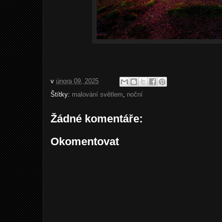
v
února 09, 2025
Štítky:
malování světlem
,
noční
Žádné komentáře:
Okomentovat