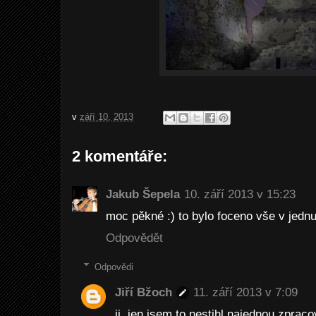
v
září 10, 2013
2 komentáře:
Jakub Šepela
10. září 2013 v 15:23
moc pěkné :) to bylo foceno vše v jedn
Odpovědět
Odpovědi
Jiří Bžoch
11. září 2013 v 7:09
jj, jen jsem to nestihl najednou zpraco