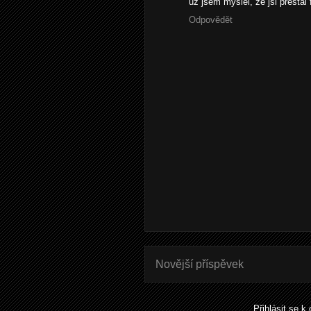
už jsem myslel, že jsi přestal fo
Odpovědět
Novější příspěvek
Přihlásit se k