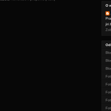
O 
Pra
jir
Zob
Od
Blo
Blo
Blo
Fot
Fot
Fot
Fot
Fot