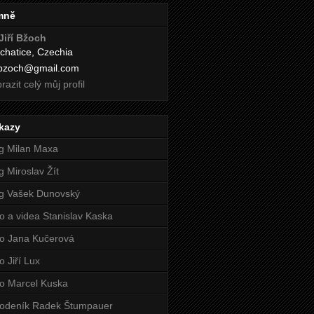
mně
Jiří Bžoch
chatice, Czechia
i.bzoch@gmail.com
razit celý můj profil
kazy
g Milan Maxa
g Miroslav Žít
g Vašek Dunovský
o a videa Stanislav Kaska
o Jana Kučerová
o Jiří Lux
o Marcel Kuska
odeník Radek Štumpauer