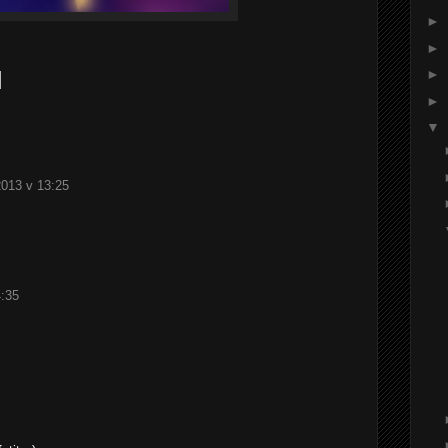
►
►
►
►
▼
2013 v 13:25
4:35