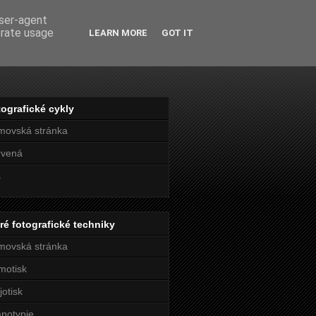
user-agent
erate usage
LEARN MORE
GOT IT
ografické cykly
movská stránka
rvená
s
ré fotografické techniky
movská stránka
motisk
jotisk
notypie