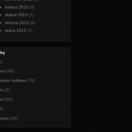
►
května 2013
(9)
►
dubna 2013
(3)
►
března 2013
(8)
►
ledna 2013
(1)
tky
6)
kro
(40)
ování světlem
(78)
ře
(3)
ní
(89)
5)
mava
(49)