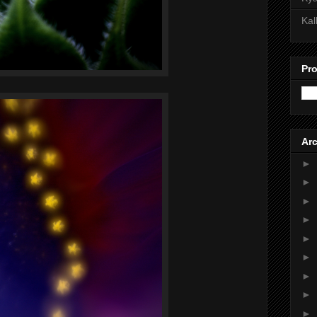
Kal
Pro
Arc
►
►
►
►
►
►
►
►
►