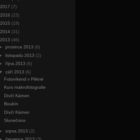
2017
(7)
2016
(23)
2015
(19)
2014
(31)
2013
(46)
►
prosince 2013
(6)
►
listopadu 2013
(2)
►
října 2013
(6)
▼
září 2013
(6)
Fotovíkend v Pěkné
Kurs makrofotografie
Dívčí Kámen
Boubín
Dívčí Kámen
Slunečnice
►
srpna 2013
(2)
►
července 2013
(3)