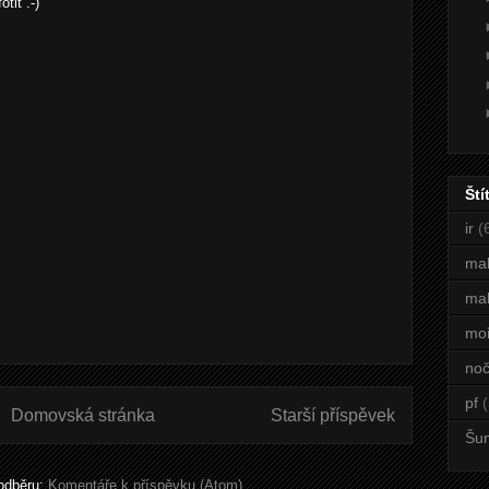
tit .-)
Ští
ir
(
ma
mal
mo
noč
pf
(
Domovská stránka
Starší příspěvek
Šu
 odběru:
Komentáře k příspěvku (Atom)