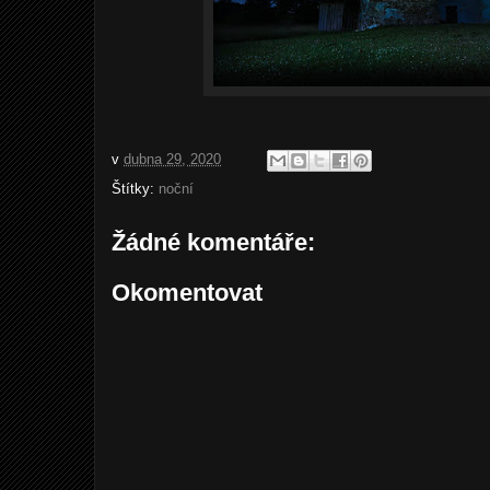
v
dubna 29, 2020
Štítky:
noční
Žádné komentáře:
Okomentovat